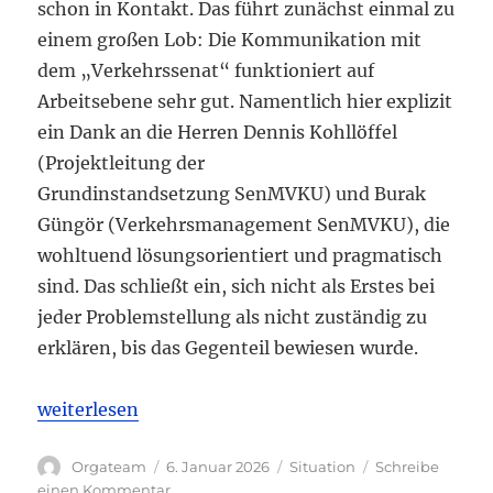
schon in Kontakt. Das führt zunächst einmal zu
einem großen Lob: Die Kommunikation mit
dem „Verkehrssenat“ funktioniert auf
Arbeitsebene sehr gut. Namentlich hier explizit
ein Dank an die Herren Dennis Kohllöffel
(Projektleitung der
Grundinstandsetzung SenMVKU) und Burak
Güngör (Verkehrsmanagement SenMVKU), die
wohltuend lösungsorientiert und pragmatisch
sind. Das schließt ein, sich nicht als Erstes bei
jeder Problemstellung als nicht zuständig zu
erklären, bis das Gegenteil bewiesen wurde.
„Zum Jahreswechsel ein wenig Politik und ein Lob 
weiterlesen
Autor
Veröffentlicht
Kategorien
Orgateam
6. Januar 2026
Situation
Schreibe
am
zu
einen Kommentar