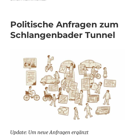
Zum
Jahreswechsel
ein
Politische Anfragen zum
wenig
Politik
Schlangenbader Tunnel
und
ein
Lob
an
die
Verwaltung
Update: Um neue Anfragen ergänzt