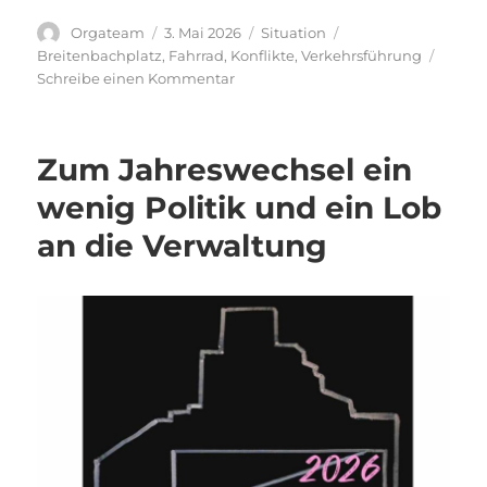
Autor
Veröffentlicht
Kategorien
Schlagwörter
Orgateam
3. Mai 2026
Situation
am
Breitenbachplatz
,
Fahrrad
,
Konflikte
,
Verkehrsführung
zu
Schreibe einen Kommentar
Negative
Entwicklung
des
Zum Jahreswechsel ein
Radverkehrs
wenig Politik und ein Lob
an die Verwaltung