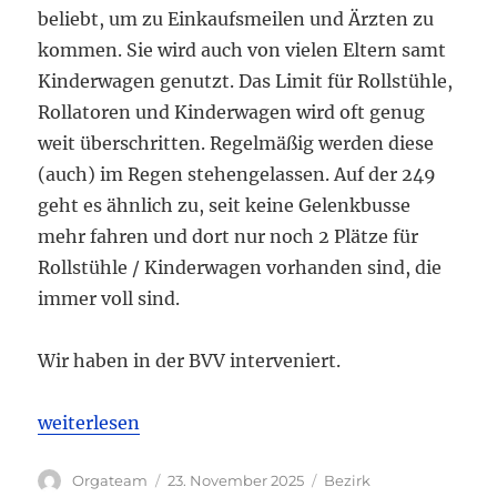
beliebt, um zu Einkaufsmeilen und Ärzten zu
kommen. Sie wird auch von vielen Eltern samt
Kinderwagen genutzt. Das Limit für Rollstühle,
Rollatoren und Kinderwagen wird oft genug
weit überschritten. Regelmäßig werden diese
(auch) im Regen stehengelassen. Auf der 249
geht es ähnlich zu, seit keine Gelenkbusse
mehr fahren und dort nur noch 2 Plätze für
Rollstühle / Kinderwagen vorhanden sind, die
immer voll sind.
Wir haben in der BVV interveniert.
„Angespannte Lage im Kiez um die Linien 186 und 
weiterlesen
Autor
Veröffentlicht
Kategorien
Orgateam
23. November 2025
Bezirk