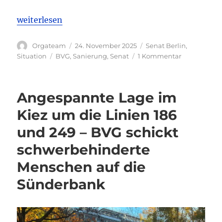
„Es bröckelt weiter – Brückenprobleme im Kiez Up
weiterlesen
Autor
Veröffentlicht
Kategorien
Orgateam
24. November 2025
Senat Berlin
,
am
Schlagwörter
zu
Situation
BVG
,
Sanierung
,
Senat
1 Kommentar
Es
bröckelt
weiter
Angespannte Lage im
–
Brückenpro
Kiez um die Linien 186
im
und 249 – BVG schickt
Kiez
Update
schwerbehinderte
Menschen auf die
Sünderbank