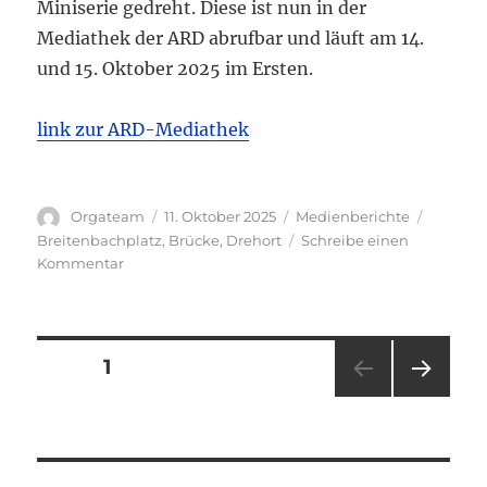
Miniserie gedreht. Diese ist nun in der
Mediathek der ARD abrufbar und läuft am 14.
und 15. Oktober 2025 im Ersten.
link zur ARD-Mediathek
Autor
Veröffentlicht
Kategorien
Schlagw
Orgateam
11. Oktober 2025
Medienberichte
am
Breitenbachplatz
,
Brücke
,
Drehort
Schreibe einen
zu
Kommentar
Hundertdreizehn
–
Drehort
Schlange
Seitennummerierung
SEITE
1
NÄC
der
HSTE
SEIT
Beiträge
E