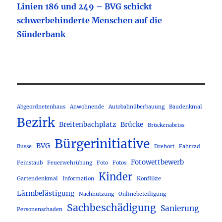
Linien 186 und 249 – BVG schickt
schwerbehinderte Menschen auf die
Sünderbank
Abgeordnetenhaus
Anwohnende
Autobahnüberbauung
Baudenkmal
Bezirk
Breitenbachplatz
Brücke
Brückenabriss
Bürgerinitiative
BVG
Busse
Drehort
Fahrrad
Fotowettbewerb
Feinstaub
Feuerwehrübung
Foto
Fotos
Kinder
Gartendenkmal
Information
Konflikte
Lärmbelästigung
Nachnutzung
Onlinebeteiligung
Sachbeschädigung
Sanierung
Personenschaden