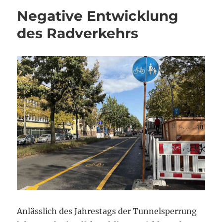
Brennpunk
Negative Entwicklung
im
Kiez
des Radverkehrs
Anlässlich des Jahrestags der Tunnelsperrung