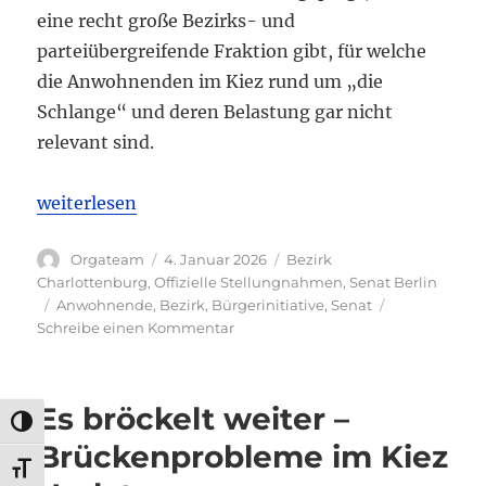
eine recht große Bezirks- und
parteiübergreifende Fraktion gibt, für welche
die Anwohnenden im Kiez rund um „die
Schlange“ und deren Belastung gar nicht
relevant sind.
„Politische Anfragen zum Schlangenbader Tunnel“
weiterlesen
Autor
Veröffentlicht
Kategorien
Orgateam
4. Januar 2026
Bezirk
am
Charlottenburg
,
Offizielle Stellungnahmen
,
Senat Berlin
Schlagwörter
Anwohnende
,
Bezirk
,
Bürgerinitiative
,
Senat
zu
Schreibe einen Kommentar
Politische
Anfragen
zum
Es bröckelt weiter –
Schlangenbader
UMSCHALTEN AUF HOHE KONTRASTE
Tunnel
Brückenprobleme im Kiez
SCHRIFT VERGRÖSSERN