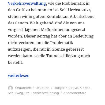
Verkehrsverwaltung
, wie die Problematik in
den Griff zu bekommen ist. Seit Herbst 2024
stehen wir in gutem Kontakt zur Arbeitsebene
des Senats. Weit gehend sind die von uns
vorgeschlagenen Maßnahmen umgesetzt
worden. Dieser Beitrag hat aber an Bedeutung
nicht verloren, um die Problematik
aufzuzeigen, die nur in Grenze gebessert
werden kann, so die Tunnelschließung noch
besteht.
„Verkehrs -Brennpunkte im Kiez“
weiterlesen
Autor
Kategorien
Schlagwörter
Orgateam
Situation
Bürgerinitiative
,
Kinder
,
zu
Schulweg
,
Stau
,
Verkehrsführung
2 Kommentare
Verkehrs
-