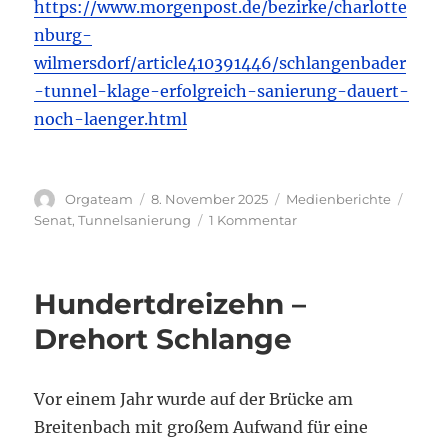
https://www.morgenpost.de/bezirke/charlotte
nburg-
wilmersdorf/article410391446/schlangenbader
-tunnel-klage-erfolgreich-sanierung-dauert-
noch-laenger.html
Autor
Veröffentlicht
Kategorien
Schla
Orgateam
8. November 2025
Medienberichte
am
zu
Senat
,
Tunnelsanierung
1 Kommentar
Verzögerungen
im
Betriebsablauf
Hundertdreizehn –
–
Sanierung
Drehort Schlange
des
Tunnels
beginnt
Vor einem Jahr wurde auf der Brücke am
später
Breitenbach mit großem Aufwand für eine