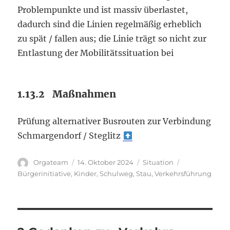
Problempunkte und ist massiv überlastet,
dadurch sind die Linien regelmäßig erheblich
zu spät / fallen aus; die Linie trägt so nicht zur
Entlastung der Mobilitätssituation bei
1.13.2 Maßnahmen
Prüfung alternativer Busrouten zur Verbindung
Schmargendorf / Steglitz
Autor
Veröffentlicht
Kategorien
Schlagwörter
Orgateam
14. Oktober 2024
Situation
am
Bürgerinitiative
,
Kinder
,
Schulweg
,
Stau
,
Verkehrsführung