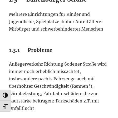
Mehrere Einrichtungen für Kinder und
Jugendliche, Spielplätze, hoher Anteil älterer
Mitbürger und schwerbehinderter Menschen
1.3.1 Probleme
Anliegerverkehr Richtung Sodener Straße wird
immer noch erheblich missachtet,
insbesondere nachts Fahrzeuge auch mit
überhöhter Geschwindigkeit (Rennen?),
Lärmbelastung, Fahrbahnschäden, die zur
UMSCHALTEN AUF HOHE KONTRASTE
Lautstärke beitragen; Parkschäden z.T. mit
SCHRIFT VERGRÖSSERN
Unfallflucht