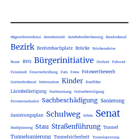
Abgeordnetenhaus
Anwohnende
Autobahnüberbauung
Baudenkmal
Bezirk
Breitenbachplatz
Brücke
Brückenabriss
Bürgerinitiative
BVG
Busse
Drehort
Fahrrad
Fotowettbewerb
Feinstaub
Feuerwehrübung
Foto
Fotos
Kinder
Gartendenkmal
Information
Konflikte
Lärmbelästigung
Nachnutzung
Onlinebeteiligung
Sachbeschädigung
Sanierung
Personenschaden
Senat
Schulweg
Sanierungsplan
Schön
Straßenführung
Stau
Tunnel
Stadtplanung
Tunnelsanierung
Tunnelsicherheit
Tunnelsperrung