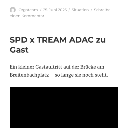
Autor
Veröffentlicht
Kategorien
Orgateam
25. Juni 2025
Situation
Schreibe
am
zu
einen Kommentar
Demo-
Aufruf:
Bürgerinitiative
SPD x TREAM ADAC zu
Königin-
Elisabeth-
Gast
Straße
13.07.2025
Ein kleiner Gastauftritt auf der Brücke am
Breitenbachplatz – so lange sie noch steht.