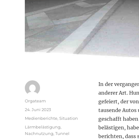
In der vergange
anderer Art. Hu
Autor
Orgateam
gefeiert, der vo
Veröffentlicht
24. Juni 2023
tausende Autos 
am
Kategorien
Medienberichte
,
Situation
geschafft haben
Schlagwörter
Lärmbelästigung
,
belästigen, hab
Nachnutzung
,
Tunnel
berichten, dass