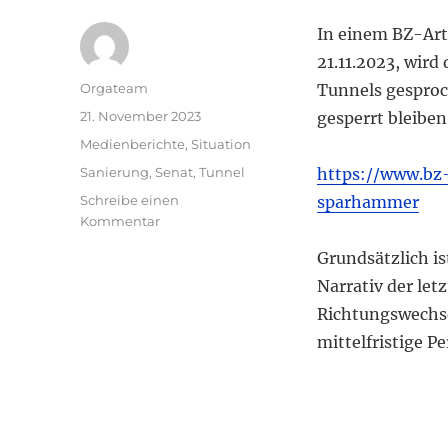
In einem BZ-Art
21.11.2023, wird
Autor
Orgateam
Tunnels gesproch
Veröffentlicht
21. November 2023
gesperrt bleiben
am
Kategorien
Medienberichte
,
Situation
Schlagwörter
Sanierung
,
Senat
,
Tunnel
https://www.bz-
Schreibe einen
sparhammer
zu
Kommentar
Tunnel
Grundsätzlich is
wird
saniert
Narrativ der le
Richtungswechsel
mittelfristige Pe