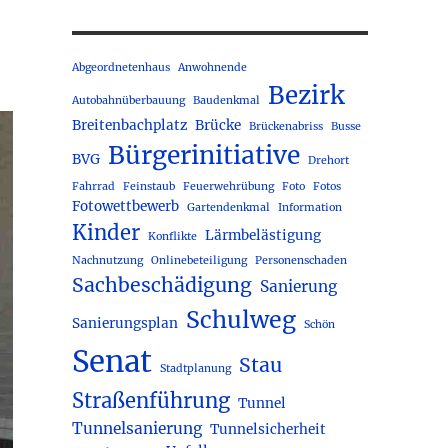
Abgeordnetenhaus
Anwohnende
Bezirk
Autobahnüberbauung
Baudenkmal
Breitenbachplatz
Brücke
Brückenabriss
Busse
Bürgerinitiative
BVG
Drehort
Fahrrad
Feinstaub
Feuerwehrübung
Foto
Fotos
Fotowettbewerb
Gartendenkmal
Information
Kinder
Lärmbelästigung
Konflikte
Nachnutzung
Onlinebeteiligung
Personenschaden
Sachbeschädigung
Sanierung
Schulweg
Sanierungsplan
Schön
Senat
Stau
Stadtplanung
Straßenführung
Tunnel
Tunnelsanierung
Tunnelsicherheit