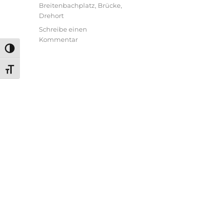
Schlagwörter
Breitenbachplatz
,
Brücke
,
Drehort
Schreibe einen
zu
Kommentar
Hundertdreizehn
UMSCHALTEN AUF HOHE KONTRASTE
–
Drehort
SCHRIFT VERGRÖSSERN
Schlange