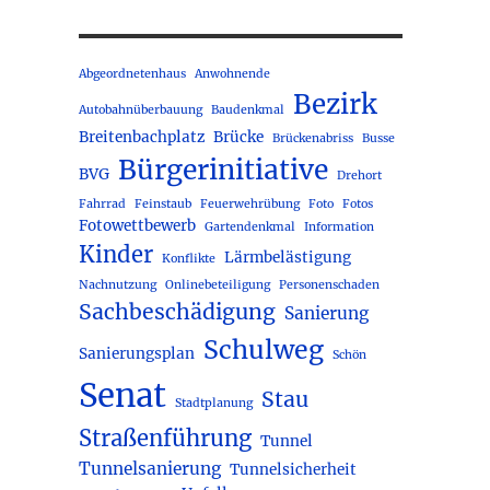
Abgeordnetenhaus
Anwohnende
Bezirk
Autobahnüberbauung
Baudenkmal
Breitenbachplatz
Brücke
Brückenabriss
Busse
Bürgerinitiative
BVG
Drehort
Fahrrad
Feinstaub
Feuerwehrübung
Foto
Fotos
Fotowettbewerb
Gartendenkmal
Information
Kinder
Lärmbelästigung
Konflikte
Nachnutzung
Onlinebeteiligung
Personenschaden
Sachbeschädigung
Sanierung
Schulweg
Sanierungsplan
Schön
Senat
Stau
Stadtplanung
Straßenführung
Tunnel
Tunnelsanierung
Tunnelsicherheit