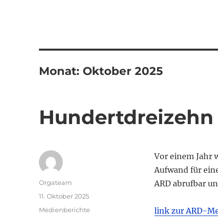
Monat:
Oktober 2025
Hundertdreizehn 
Vor einem Jahr 
Aufwand für eine
Autor
Orgateam
ARD abrufbar und
Veröffentlicht
11. Oktober 2025
am
Kategorien
Medienberichte
link zur ARD-M