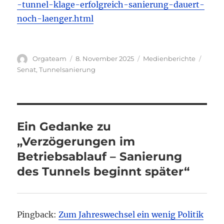
-tunnel-klage-erfolgreich-sanierung-dauert-
noch-laenger.html
Autor
Veröffentlicht
Kategorien
Schla
Orgateam
8. November 2025
Medienberichte
am
Senat
,
Tunnelsanierung
Ein Gedanke zu
„Verzögerungen im
Betriebsablauf – Sanierung
des Tunnels beginnt später“
Pingback:
Zum Jahreswechsel ein wenig Politik