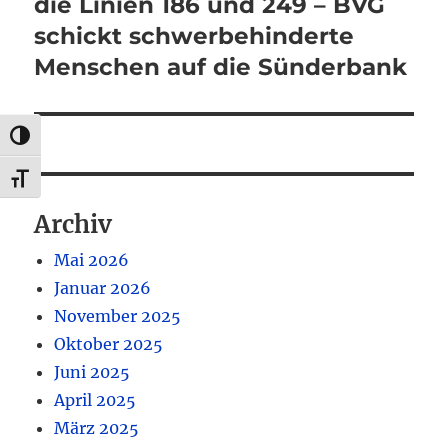
Beitrag:
die Linien 186 und 249 – BVG
schickt schwerbehinderte
Menschen auf die Sünderbank
UMSCHALTEN AUF HOHE KONTRASTE
SCHRIFT VERGRÖSSERN
Archiv
Mai 2026
Januar 2026
November 2025
Oktober 2025
Juni 2025
April 2025
März 2025