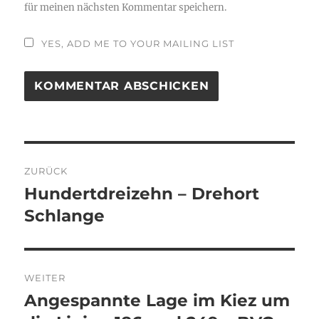
für meinen nächsten Kommentar speichern.
YES, ADD ME TO YOUR MAILING LIST
Beitragsnavigation
ZURÜCK
Hundertdreizehn – Drehort
Vorheriger
Beitrag:
Schlange
WEITER
Angespannte Lage im Kiez um
Nächster