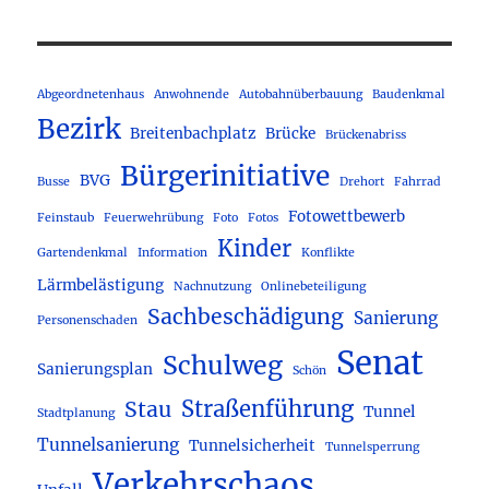
Abgeordnetenhaus
Anwohnende
Autobahnüberbauung
Baudenkmal
Bezirk
Breitenbachplatz
Brücke
Brückenabriss
Bürgerinitiative
BVG
Busse
Drehort
Fahrrad
Fotowettbewerb
Feinstaub
Feuerwehrübung
Foto
Fotos
Kinder
Gartendenkmal
Information
Konflikte
Lärmbelästigung
Nachnutzung
Onlinebeteiligung
Sachbeschädigung
Sanierung
Personenschaden
Senat
Schulweg
Sanierungsplan
Schön
Straßenführung
Stau
Tunnel
Stadtplanung
Tunnelsanierung
Tunnelsicherheit
Tunnelsperrung
Verkehrschaos